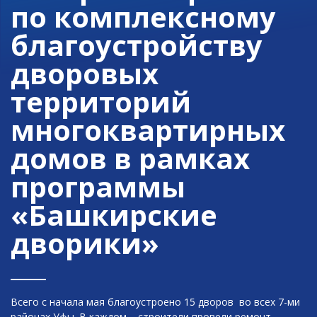
по комплексному
благоустройству
дворовых
территорий
многоквартирных
домов в рамках
программы
«Башкирские
дворики»
Всего с начала мая благоустроено 15 дворов во всех 7-ми
районах Уфы. В каждом – строители провели ремонт