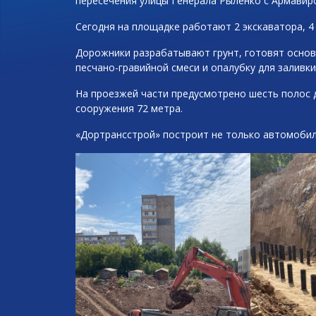
пересечения улицы Генерала Рыленко с Армавирс
Сегодня на площадке работают 2 экскаватора, 4
Дорожники разрабатывают грунт, готовят основ
песчано-гравийной смеси и опалубку для заливк
На проезжей части предусмотрено шесть полос 
сооружения 72 метра.
«Дортрансстрой» построит не только автомобиль