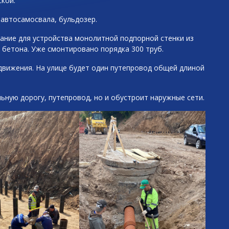
кой.
 автосамосвала, бульдозер.
ание для устройства монолитной подпорной стенки из
и бетона. Уже смонтировано порядка 300 труб.
движения. На улице будет один путепровод общей длиной
ную дорогу, путепровод, но и обустроит наружные сети.