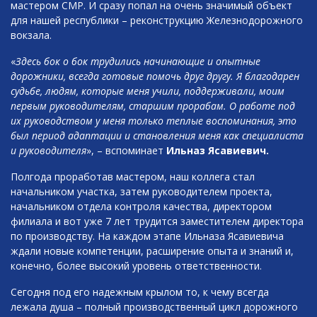
мастером СМР. И сразу попал на очень значимый объект
для нашей республики – реконструкцию Железнодорожного
вокзала.
«
Здесь бок о бок трудились начинающие и опытные
дорожники, всегда готовые помочь друг другу. Я благодарен
судьбе, людям, которые меня учили, поддерживали, моим
первым руководителям, старшим прорабам. О работе под
их руководством у меня только теплые воспоминания, это
был период адаптации и становления меня как специалиста
и руководителя
», – вспоминает
Ильназ Ясавиевич.
Полгода проработав мастером, наш коллега стал
начальником участка, затем руководителем проекта,
начальником отдела контроля качества, директором
филиала и вот уже 7 лет трудится заместителем директора
по производству. На каждом этапе Ильназа Ясавиевича
ждали новые компетенции, расширение опыта и знаний и,
конечно, более высокий уровень ответственности.
Сегодня под его надежным крылом то, к чему всегда
лежала душа – полный производственный цикл дорожного