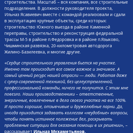
строительства. Масштаб – вся компания, все строительные
подразделения. В должности руководителя проекта,
Ильназ Ясавиевич вместе с командой реализовали и сдали
в эксплуатацию крупные объекты, среди которых:
строительство Южного выезда в районе Каменной
переправы, строительство и реконструкция федеральной
трассы М-5 в районе п.Федоровка и в районе п.Языково,
Чишминская развязка, 20-километровая автодорога
Жилино-Базилеевка, и многие другие.
«
Сердце строительного управления бьется на участке.
Именно там происходит все самое важное и значимое. А
самый ценный ресурс нашей отрасли ― люди. Работая даже
с супер-современной техникой, без целеустремленной,
профессиональной команды, ничего не получится. С этим мне
повезло. Наши производственники – ответственные,
энергичные, вовлеченные в дела своего участка на все 100%.
И просто хорошие, отзывчивые и дружелюбные парни. Да,
иногда приходится задавать коллегам «неудобные» вопросы,
чтобы понять истинное положение дел, раскрывать
проблемные ситуации для оказания помощи в их решении
», –
рассказывает
Ильназ Мухаметьянов.