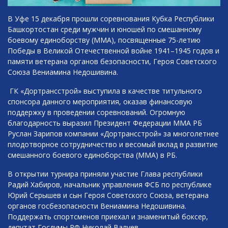
В Уфе 15 декабря прошли соревнования Кубка Республики
Башкортостан среди мужчин и юношей по смешанному
боевому единоборству (MMA), посвященные 75-летию
Победы в Великой Отечественной войне 1941–1945 годов и
памяти ветерана органов безопасности, Героя Советского
Союза Вениамина Недошивина.
ГК «Дортрансстрой» выступила в качестве титульного
спонсора данного мероприятия, оказав финансовую
поддержку в проведении соревнований. Огромную
благодарность выразил Президент Федерации ММА РБ
Руслан Зарипов компании «Дортрансстрой» за многолетнее
плодотворное сотрудничество и весомый вклад в развитие
смешанного боевого единоборства (ММА) в РБ.
В открытии турнира приняли участие Глава республики
Радий Хабиров, начальник управления ФСБ по республике
Юрий Серышев и сын Героя Советского Союза, ветерана
органов госбезопасности Вениамина Недошивина.
Поддержать спортсменов приехал и знаменитый боксер,
депутат Госдумы РФ Николай Валуев.